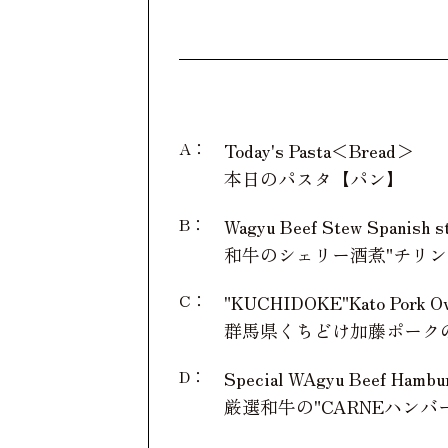
A：
Today's Pasta＜Bread＞
本日のパスタ【パン】
B：
Wagyu Beef Stew Spanish s
和牛のシェリー酒煮"チリンド
C：
"KUCHIDOKE"Kato Pork O
群馬県くちどけ加藤ポーク
D：
Special WAgyu Beef Hambu
厳選和牛の"CARNEハンバーグ