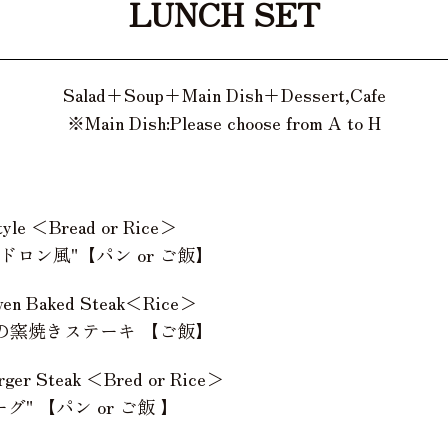
LUNCH SET
Salad+Soup+Main Dish+Dessert,Cafe
※Main Dish:Please choose from A to H
tyle ＜Bread or Rice＞
ロン風"【パン or ご飯】
ven Baked Steak＜Rice＞
の窯焼きステーキ 【ご飯】
rger Steak ＜Bred or Rice＞
" 【パン or ご飯 】