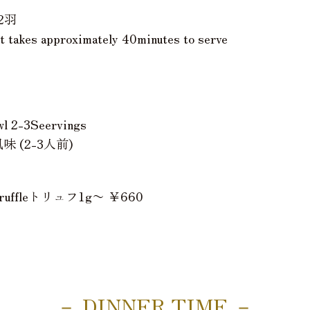
2羽
pproximately 40minutes to serve
wl 2-3Seervings
味 (2-3人前)
ruffleトリュフ1g〜 ￥660
－ DINNER TIME －