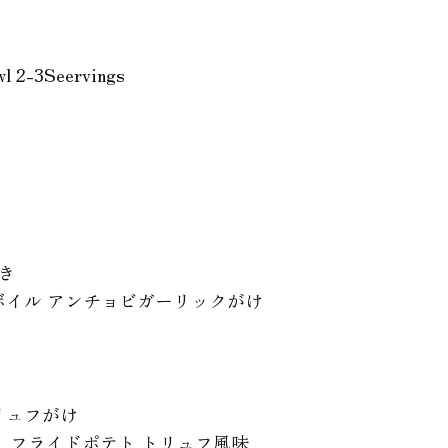
wl 2-3Seervings
焼き
 garlic】ボイル アンチョビガーリックがけ
焼きトリュフがけ
or】カリカリ フライドポテト トリュフ風味