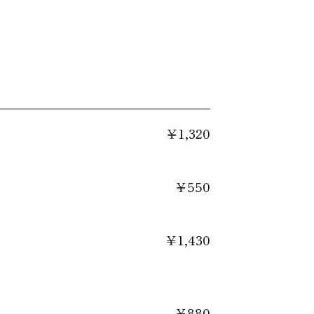
￥1,320
￥550
￥1,430
￥880